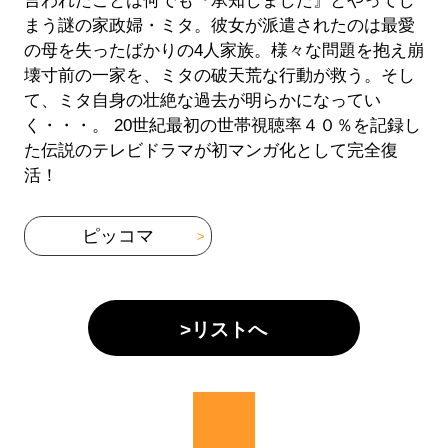
言われたことは何でも『承知しました』とやってし
まう謎の家政婦・ミタ。彼女が派遣されたのは最愛
の母を失ったばかりの4人家族。様々な問題を抱え崩
壊寸前の一家を、ミタの破天荒な行動が救う。そし
て、ミタ自身の壮絶な過去が明らかになってい
く・・・。 20世紀最初の世帯視聴率４０％を記録し
た伝説のテレビドラマが初マンガ化として完全復
活！
ピッコマ
>リストへ