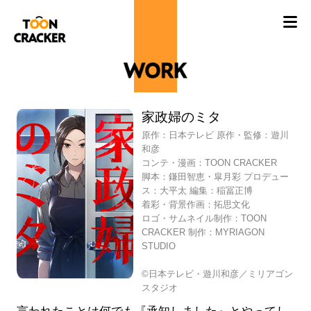
家政婦のミタ
原作：日本テレビ 原作・監修：遊川
和彦
コンテ・漫画：TOON CRACKER
脚本：鎌田智恵・皐月彩 プロデュー
ス：大平太 編集：稲冨正博
着彩・背景作画：拓思文化
ロゴ・サムネイル制作：TOON
CRACKER 制作：MYRIAGON
STUDIO
©日本テレビ・遊川和彦／ミリアゴン
スタジオ