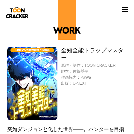
全知全能トラップマスタ
ー
原作・制作：TOON CRACKER
脚本：佐賀奨平
作画協力：PaWa
出版：U-NEXT
突如ダンジョンと化した世界――。ハンターを目指