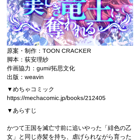
原案・制作：TOON CRACKER
脚本：荻安理紗
作画協力：gumi/拓思文化
出版：weavin
▼めちゃコミック
https://mechacomic.jp/books/212405
▼あらすじ
かつて王国を滅亡寸前に追いやった「緋色の乙
女」と同じ赤髪を持ち、虐げられながら育った